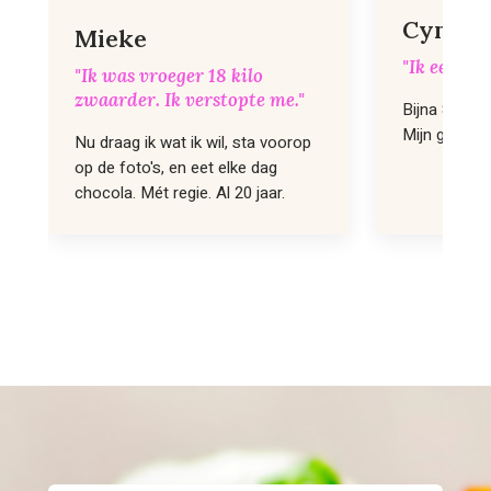
Cynthi
Mieke
"Ik eet nie
"Ik was vroeger 18 kilo
zwaarder. Ik verstopte me."
Bijna 8 jaar 
Mijn gevoele
Nu draag ik wat ik wil, sta voorop
op de foto's, en eet elke dag
chocola. Mét regie. Al 20 jaar.