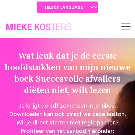
Powered by
Wat leuk dat je de eerste
hoofdstukken van mijn nieuwe
boek Succesvolle afvallers
diëten niet, wilt lezen
Je krijgt de pdf zometeen in je inbox.
Downloaden kan ook direct via deze button.
Wil je direct starten met regie pakken?
Profiteer van het aanbod hieronder: