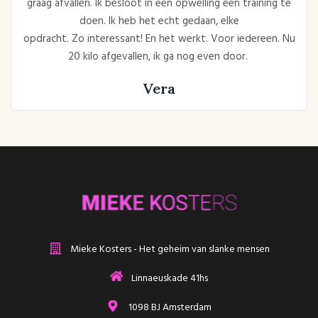
graag afvallen. Ik besloot in een opwelling een training te
doen. Ik heb het echt gedaan, elke
opdracht. Zo interessant! En het werkt. Voor iedereen. Nu
20 kilo afgevallen, ik ga nog even door.
Vera
Mieke Kosters - Het geheim van slanke mensen
Linnaeuskade 41hs
1098 BJ Amsterdam