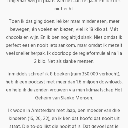
ongemak weg in plaats van het aan te gaan. En ik koos
niet echt.
Toen ik dat ging doen: lekker maar minder eten, meer
bewegen, én voelen en kiezen, viel ik 18 kilo af. Mét
chocola en wijn. En ik ben nog altijd slank. Niet omdat ik
perfect eet en nooit iets aankom, maar omdat ik mezelf
veel sneller herpak. Ik doorloop de regieformule al na 1 a
2 kilo. Net als slanke mensen.
Inmiddels schreef ik 8 boeken (ruim 350.000 verkocht),
heb ik een podcast met meer dan 1,6 miljoen downloads,
en help ik duizenden vrouwen via mijn lidmaatschap Het
Geheim van Slanke Mensen.
Ik woon in Amsterdam met Jaap, ben moeder van drie
kinderen (16, 20, 22), en ik ken dat hoofd dat nooit uit
staat. Die to-do lijst die nooit af is. Dat gevoel dat je