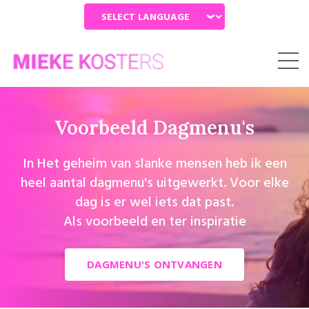
Powered by
Voorbeeld Dagmenu's
In Het geheim van slanke mensen heb ik een
heel aantal dagmenu's uitgewerkt. Voor elke
dag is er wel iets dat past.
Als voorbeeld en ter inspiratie
DAGMENU'S ONTVANGEN