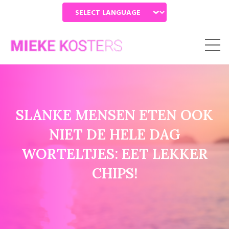
Powered by
SLANKE MENSEN ETEN OOK
NIET DE HELE DAG
WORTELTJES: EET LEKKER
CHIPS!